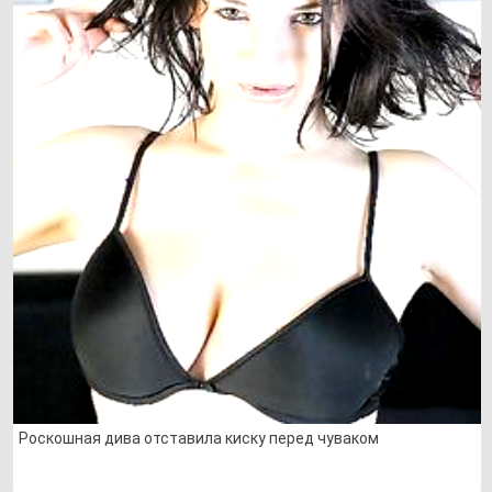
Роскошная дива отставила киску перед чуваком