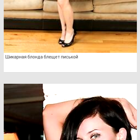
Шикарная блонда блещет писькой