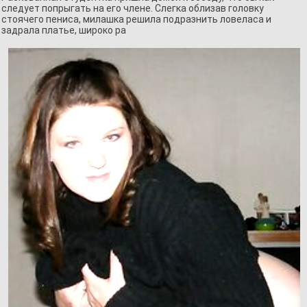
следует попрыгать на его члене. Слегка облизав головку
стоячего пениса, милашка решила подразнить ловеласа и
задрала платье, широко ра